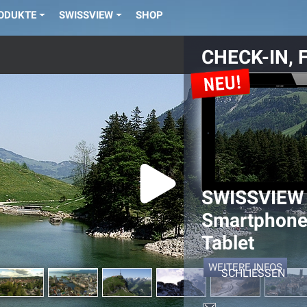
ODUKTE
SWISSVIEW
SHOP
CHECK-IN, F
SWISSVIEW 
Smartphone
Tablet
ch im App Store
WEITERE INFOS
SCHLIESSEN
ogle Play