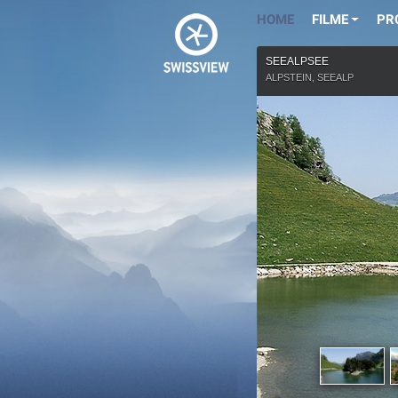
HOME
FILME
PR
SEEALPSEE
ALPSTEIN, SEEALP
Erhältli
Go