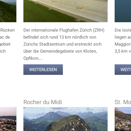
r Rücken
Der internationale Flughafen Zürich (ZRH)
Die Isol
Lac de
befindet sich rund 13 km nördlich von
liegen a
gebiet
Zürichs Stadtzentrum und erstreckt sich
Maggior
ich
über die Gemeindegebiete von Kloten,
3,5 km v
Opfikon,...
WEITERLESEN
WEIT
Rocher du Midi
St. Mo