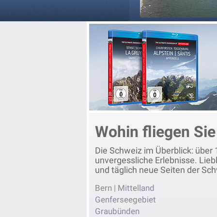
nline Shop
Wohin fliegen Sie
Die Schweiz im Überblick: über 
unvergessliche Erlebnisse. Lieb
und täglich neue Seiten der Sc
Bern | Mittelland
Genferseegebiet
Graubünden