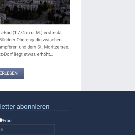
tz-Bad (1’774 m ü. M.) erstreckt
 Bündner Oberengadin zwischen
mpfèrer- und dem St. Moritzersee.
tz-Dorf liegt etwas erhöht,...
ERLESEN
etter abonnieren
Frau