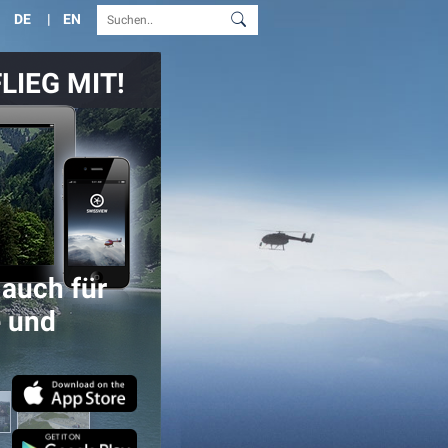
DE
EN
LIEG MIT!
auch für
 und