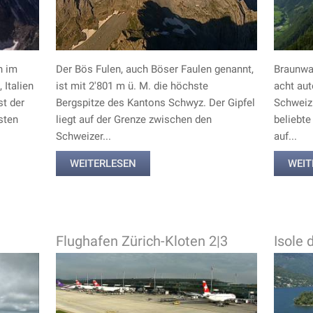
h im
Der Bös Fulen, auch Böser Faulen genannt,
Braunwal
 Italien
ist mit 2'801 m ü. M. die höchste
acht aut
st der
Bergspitze des Kantons Schwyz. Der Gipfel
Schweiz.
sten
liegt auf der Grenze zwischen den
beliebte
Schweizer...
auf...
WEITERLESEN
WEIT
Flughafen Zürich-Kloten 2|3
Isole 