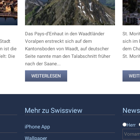
Das Pays-d’Enhaut in den Waadtländer
St. Mori
Stadt
Voralpen erstreckt sich auf dem
sich im
 ist die
Kantonsboden von Waadt, auf deutscher
dem Cha
lt: Die
Seite nannte man den Talabschnitt früher
St. Mori
nach der Saane...
WEITERLESEN
WEIT
Mehr zu Swissview
Newsl
Herr
iPhone App
Wallpaper